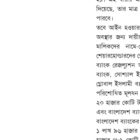
দিয়েছে, তার মাত্
পারবে।
তবে আইন হওয়ার আ
অবস্থার জন্য দা
মালিকদের নামে-
শেয়ারহোল্ডারদের 
ব্যাংক রেজল্যুশন
ব্যাংক, সোশ্যাল 
গ্লোবাল ইসলামী ব
পরিশোধিত মূলধন ন
২০ হাজার কোটি ট
এবং বাংলাদেশ ব্য
বাংলাদেশ ব্যাংকের
১ লাখ ৯৬ হাজার 
হাজার ৭৮১ কোটি