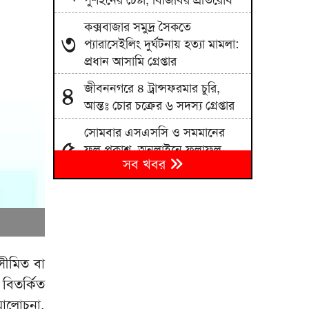
পুশইনের চেষ্টা, বিজিবির প্রতিরোধ
কক্সবাজার সমুদ্র সৈকতে
৩
প্যারাসেইলিং দুর্ঘটনায় হত্যা মামলা:
প্রধান আসামি গ্রেপ্তার
জীবননগরে ৪ ট্রান্সফরমার চুরি,
৪
আন্তঃ চোর চক্রের ৬ সদস্য গ্রেপ্তার
সোমবার এসএসসি ও সমমানের
৫
ফল প্রকাশ, অনলাইনে ফলাফল
সব খবর
জানবেন যেভাবে
সেপ্টেম্বরে যুক্তরাষ্ট্র সফরে যাচ্ছেন
৬
প্রধানমন্ত্রী
পাকিস্তানের নিরাপত্তা বাহিনীর
৭
অভিযানে ভারত সমর্থিত ১০ সন্ত্রাসী
সীমিত বা
নিহত
বিতর্কিত
ইয়েমেনে হুথি হামলায় ৫৮ সেনা
৮
মালোচনা,