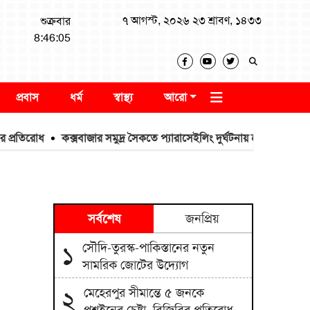
৭ আগস্ট, ২০২৬ ২৩ শ্রাবণ, ১৪৩৩
শুক্রবার
8:46:06
প্রবাস
ধর্ম
স্বাস্থ্য
আরো
ধ
কক্সবাজার সমুদ্র সৈকতে প্যারাসেইলিং দুর্ঘটনায় হত্যা মামলা: প্রধান আসামি 
সর্বশেষ
জনপ্রিয়
সৌদি-তুরস্ক-পাকিস্তানের নতুন
১
সামরিক জোটের উদ্যোগ
মেহেরপুর সীমান্তে ৫ জনকে
২