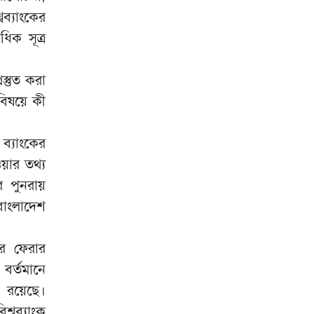
নিহত
ব্যাংকের
ইসলামী বিশ্ববিদ্যালয় থেকে ক্যান্সার
িক সূত্র
৯
হাসপাতাল: ধামরাইয়ের ৩০০ কোটি
টাকার প্রকল্প এখন পরিত্যক্ত স্থাপনা
স্তুত করা
গ্যাস সংকট নয়, সিদ্ধান্তের কারণে
১০
বিষয়ে কী
বন্ধ যমুনা সার কারখানা
 ব্যাংকের
য়ার তথ্য
 পুনরায়
বাংলাদেশ
ের ফেরার
বর্তমানে
 রয়েছে।
বব্যাংক