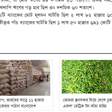
ে খেলাপি ঋণের গড় হার ছিল ৩০ দশমিক ৬০ শতাংশ।
টি ব্যাংকের মোট মূলধন ঘাটতি ছিল ২ লাখ ৮২ হাজার ৬
কীভূত পাঁচ ব্যাংকের ঘাটতি ছিল ১ লাখ ৫০ হাজার ৬৯১ কোটি
রাপ, ভারতের সাড়ে ১১ হাজার
ভোমরা স্থলবন্দর দিয়ে দেশে ঢু
 ফেরত পাঠাল বাংলাদেশ
একশ' মেট্রিক টন কাঁচা মরিচ