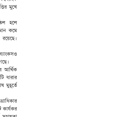
তির মুখে
তিল হলে
ণমান কমে
া রয়েছে।
ব্যাংকসও
গেছে।
র আর্থিক
টি ধারার
 মুহূর্তে
গ্রাধিকার
 কার্যকর
থ সহায়তা