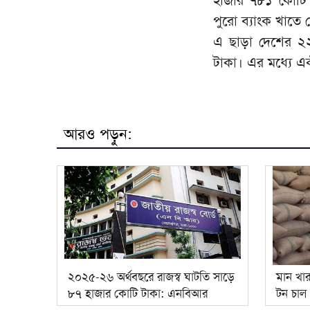
পুরো ব্যাংক খাত
এ ছাড়া দেশের ২২
টাকা। এর মধ্যে এ
আরও পড়ুন:
২০২৫-২৬ অর্থবছরে রাজস্ব ঘাটতি সাড়ে
মান খা
৮৭ হাজার কোটি টাকা: এনবিআর
টন চাল