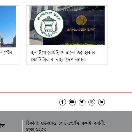
লিস্টের
জুলাইয়ে রেমিট্যান্স এলো ৩৫ হাজার
কোটি টাকার: বাংলাদেশ ব্যাংক
ঠিকানা: হাউজ:৯১, রোড-১৩/সি, ব্লক-ই, বনানী,
ইল
ঢাকা-১২৩০।