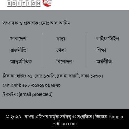
সম্পাদক ও প্রকাশক: মোঃ আল আমিন
সারাদেশ
স্বাস্থ্য
লাইফস্টাইল
রাজনীতি
খেলা
শিক্ষা
আন্তর্জাতিক
বিনোদন
অর্থনীতি
ঠিকানা: হাউজ:৯১, রোড-১৩/সি, ব্লক-ই, বনানী, ঢাকা-১২৩০।
যোগাযোগ: +৮৮-০১৯১৪০৯৯৯৭০
ই-মেইল:
[email protected]
© ২০২৪ |
বাংলা এডিশন
কর্তৃক সর্বসত্ব ® সংরক্ষিত | উন্নয়নে
Bangla
Edition.com