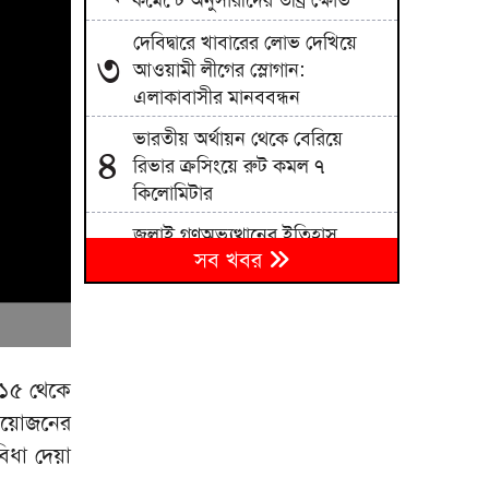
কমেন্টে অনুসারীদের তীব্র ক্ষোভ
দেবিদ্বারে খাবারের লোভ দেখিয়ে
৩
আওয়ামী লীগের স্লোগান:
এলাকাবাসীর মানববন্ধন
ভারতীয় অর্থায়ন থেকে বেরিয়ে
৪
রিভার ক্রসিংয়ে রুট কমল ৭
কিলোমিটার
জুলাই গণঅভ্যুত্থানের ইতিহাস
৫
সব খবর
দলীয়করণ না করার আহ্বান নাহিদ
ইসলামের
গাইবান্ধায় ছুরিকাঘাতে আহত শিবির
৬
নেতা সালাউদ্দিনের মৃত্যু
 ১৫ থেকে
২৪ ঘণ্টায় রাজধানীতে ৪৮৫ জন
৭
 আয়োজনের
গ্রেপ্তার, ৫০ মামলা
বিধা দেয়া
মুসলিম বিশ্বকে ঐক্যবদ্ধ হওয়ার
৮