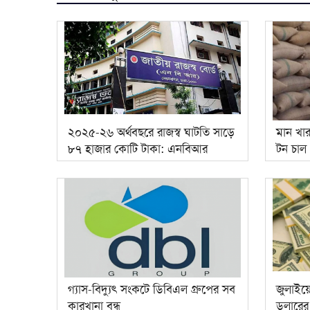
২০২৫-২৬ অর্থবছরে রাজস্ব ঘাটতি সাড়ে
মান খা
৮৭ হাজার কোটি টাকা: এনবিআর
টন চাল
গ্যাস-বিদ্যুৎ সংকটে ডিবিএল গ্রুপের সব
জুলাইয়
কারখানা বন্ধ
ডলারের র