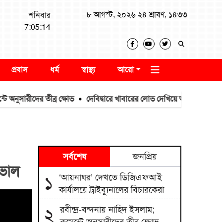
৮ আগস্ট, ২০২৬ ২৪ শ্রাবণ, ১৪৩৩
শনিবার
7:05:14
প্রবাস
ধর্ম
স্বাস্থ্য
আরো
সারীদের তীব্র ক্ষোভ
দেবিদ্বারে খাবারের লোভ দেখিয়ে আওয়ামী লীগের স্লো
সর্বশেষ
জনপ্রিয়
িভাল
‘আয়নাঘর’ দেখতে ডিজিএফআই
১
কার্যালয়ে ট্রাইব্যুনালের বিচারকেরা
রবীন্দ্র-বন্দনায় নাহিদ ইসলাম;
২