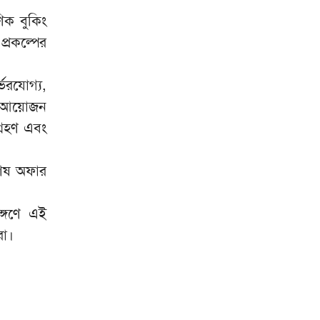
আহ্বান ইরানের পররাষ্ট্রমন্ত্রীর
ণিক বুকিং
৯
্রকল্পের
নাশকতার পরিকল্পনা করছেন হাসিনা
গুলশানে আওয়ামী লীগের গোপন
১০
্ভরযোগ্য,
বৈঠক, আটক ৬
ের আয়োজন
্রহণ এবং
শেষ অফার
ঙ্গণে এই
রা।