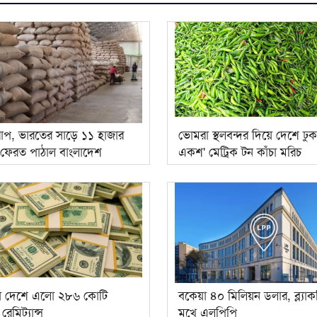
রাপ, ভারতের সাড়ে ১১ হাজার
ভোমরা স্থলবন্দর দিয়ে দেশে ঢু
 ফেরত পাঠাল বাংলাদেশ
একশ' মেট্রিক টন কাঁচা মরিচ
ে দেশে এলো ২৮৬ কোটি
বকেয়া ৪০ মিলিয়ন ডলার, ব্ল্যাক
েমিট্যান্স
মুখে এলপিপি