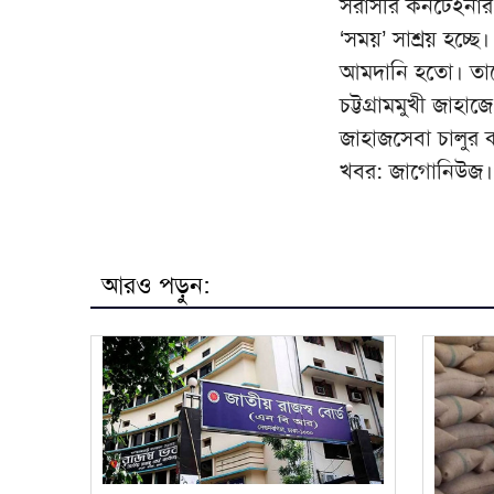
সরাসরি কনটেইনার জা
‘সময়’ সাশ্রয় হচ্ছে। 
আমদানি হতো। তা
চট্টগ্রামমুখী জা
জাহাজসেবা চালুর ক
খবর: জাগোনিউজ।
আরও পড়ুন: