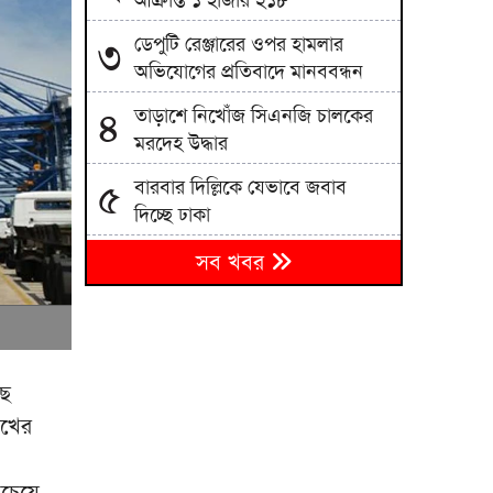
আক্রান্ত ১ হাজার ২১৮
ডেপুটি রেঞ্জারের ওপর হামলার
৩
অভিযোগের প্রতিবাদে মানববন্ধন
তাড়াশে নিখোঁজ সিএনজি চালকের
৪
মরদেহ উদ্ধার
বারবার দিল্লিকে যেভাবে জবাব
৫
দিচ্ছে ঢাকা
খাদ্য পরীক্ষায় মিলল ভয়াবহ দূষণের
৬
সব খবর
প্রমাণ
আইনের সহিত সংঘাতে জড়িত দুই
৭
শিশুকে আটক করেছে বাড্ডা থানা
পুলিশ
ছে
আখের
ডিএমপির হাজারীবাগ থানা পুলিশের
৮
বিশেষ অভিযানে বিভিন্ন অপরাধে
জড়িত ১৪ জন গ্রেপ্তার
বচেয়ে