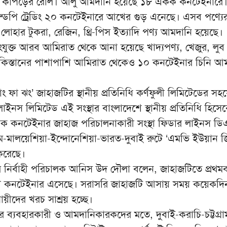
ে কাপড়ের রোল। আলু আমদানি হয়েছে ১৮ একক কনটেইনারে।
ান্ডপি ট্রেডিং ২০ কনটেইনারে আখের গুড় এনেছে। এসব পণ্যে
োহার টুকরা, রেজিন, থ্রি-পিস ইত্যাদি পণ্য আমদানি হয়েছে।
সংযুক্ত আরব আমিরাত থেকে আনা হয়েছে খাদ্যপণ্য, খেজুর, লু
। পাকিস্তানের পাশাপাশি আমিরাত থেকেও ১০ কনটেইনার চিনি আ
 ফা ঝং’ জাহাজটির স্থানীয় প্রতিনিধি কর্ণফুলী লিমিটেডের সহ
 লাইনস লিমিটেড এই সংস্থার বাংলাদেশে স্থানীয় প্রতিনিধি হিসেবে
্তিক কনটেইনার জাহাজ পরিচালনাকারী সংস্থা ফিডার লাইনস ড
্রাম-মালয়েশিয়া-ইন্দোনেশিয়া-ভারত-দুবাই রুটে ‘এমভি ইউয়ান জ
 করেছে।
ের নির্বাহী পরিচালক আনিস উদ দৌলা বলেন, জাহাজটিতে প্রথম
িগুণ কনটেইনার এসেছে। সরাসরি জাহাজটি আসায় সময় কয়েকদ
য়ীদের খরচ সাশ্রয় হচ্ছে।
দর ব্যবহারকারী ও আমদানিকারকদের মতে, দুবাই-করাচি-চট্টগ্রা