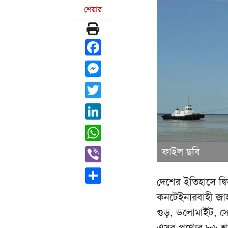
শেয়ার
Facebook
Messenger
Twitter
LinkedIn
WhatsApp
Viber
ফাইল ছবি
Share
দেশের ইতিহাসে দ্বি
কনটেইনারবাহী জা
গুড়, ডলোমাইট, সো
এসব পণ্যের ৮৬ শত