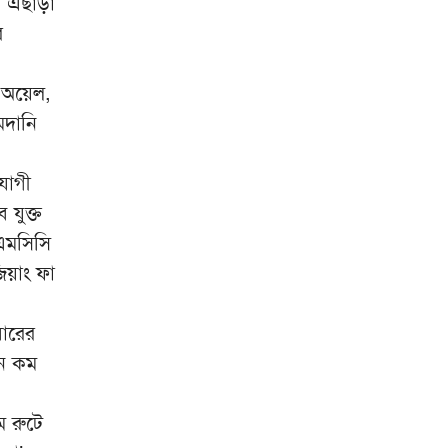
 এছাড়া
র
ব অয়েল,
মদানি
যোগী
 যুক্ত
িএমসিসি
িয়াং ফা
বারের
িন কম
ম রুটে