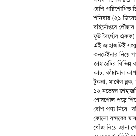
বেশি পরিশোধিত চ
শনিবার (২১ ডিসেম্
বহির্নোঙরে পৌঁছা
ফুট দৈর্ঘ্যের এক
এই জাহাজটিই সংযু
কনটেইনার নিয়ে গত 
জাহাজটির বিভিন্ন
কাচ, কাঁচামাল কাপ
টুকরা, মার্বেল ব্
১২ নভেম্বর জাহাজট
শোরগোল পড়ে গিয়েছ
বেশি পণ্য নিয়ে। য
কোনো বন্দরের মাধ
খোঁজ নিয়ে জানা 