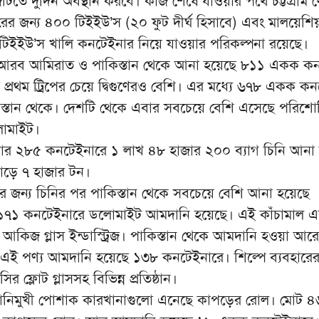
টিতে দুদিন অবস্থান করবে। কাজ শেষে যাওয়ার পথে চট্টগ্রাম 
রের জন্য ৪০০ টিইইউ’স (২০ ফুট দীর্ঘ হিসাবে) এবং মালয়েশি
 টিইইউ’স খালি কনটেইনার নিয়ে যাওয়ার পরিকল্পনা রয়েছে।
আরব আমিরাত ও পাকিস্তান থেকে আনা হয়েছে ৮১১ একক ক
 প্রথম ট্রিপের চেয়ে দ্বিগুণেরও বেশি। এর মধ্যে ৬৭৮ একক ক
স্তান থেকে। দেশটি থেকে এবার সবচেয়ে বেশি এসেছে পরিশো
লোমাইট।
বার ২৮৫ কনটেইনারে ১ লাখ ৪৮ হাজার ২০০ ব্যাগ চিনি আনা
সাড়ে ৭ হাজার টন।
রের জন্য চিনির পর পাকিস্তান থেকে সবচেয়ে বেশি আনা হয়েছে
৭১ কনটেইনারে ডলোমাইট আমদানি হয়েছে। এই কাঁচামাল এ
 ও আকিজ গ্লাস ইন্ডাস্ট্রিজ। পাকিস্তান থেকে আমদানি হওয়া আর
এই পণ্য আমদানি হয়েছে ১৩৮ কনটেইনারে। শিল্পে ব্যবহারে
র ফ্লোট গ্লাসসহ বিভিন্ন প্রতিষ্ঠান।
তানিমুখী পোশাক কারখানাগুলো এনেছে কাপড়ের রোল। মোট ৪