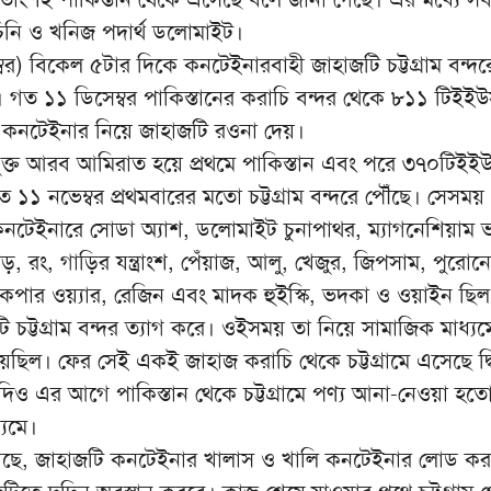
িনি ও খনিজ পদার্থ ডলোমাইট।
বর) বিকেল ৫টার দিকে কনটেইনারবাহী জাহাজটি চট্টগ্রাম বন্দর
য়। গত ১১ ডিসেম্বর পাকিস্তানের করাচি বন্দর থেকে ৮১১ টিইই
ক) কনটেইনার নিয়ে জাহাজটি রওনা দেয়।
ক্ত আরব আমিরাত হয়ে প্রথমে পাকিস্তান এবং পরে ৩৭০টিইই
১১ নভেম্বর প্রথমবারের মতো চট্টগ্রাম বন্দরে পৌঁছে। সেসময়
 কনটেইনারে সোডা অ্যাশ, ডলোমাইট চুনাপাথর, ম্যাগনেশিয়াম ভ
ড়, রং, গাড়ির যন্ত্রাংশ, পেঁয়াজ, আলু, খেজুর, জিপসাম, পুরো
লক, কপার ওয়্যার, রেজিন এবং মাদক হুইস্কি, ভদকা ও ওয়াইন ছিল
ি চট্টগ্রাম বন্দর ত্যাগ করে। ওইসময় তা নিয়ে সামাজিক মাধ্য
িল। ফের সেই একই জাহাজ করাচি থেকে চট্টগ্রামে এসেছে দ্ব
দিও এর আগে পাকিস্তান থেকে চট্টগ্রামে পণ্য আনা-নেওয়া হত
্যমে।
গেছে, জাহাজটি কনটেইনার খালাস ও খালি কনটেইনার লোড করা