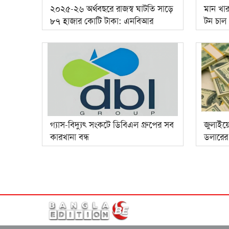
২০২৫-২৬ অর্থবছরে রাজস্ব ঘাটতি সাড়ে
মান খা
৮৭ হাজার কোটি টাকা: এনবিআর
টন চাল
গ্যাস-বিদ্যুৎ সংকটে ডিবিএল গ্রুপের সব
জুলাইয়
কারখানা বন্ধ
ডলারের র