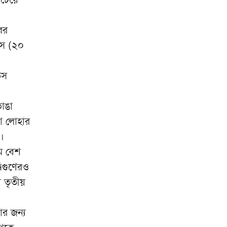
সত্যের মুখোমুখি হতে চাইলে শেখ
৯
হাসিনা দেশে আসবেন: আইনমন্ত্রী
ের
উস (২০
সৌদি-তুরস্ক-পাকিস্তানের নতুন
১০
সামরিক জোটের উদ্যোগ
উস
াঙা
নো লোহার
।
মে বেশ
িগুণেরও
ো তৃতীয়
র জন্য