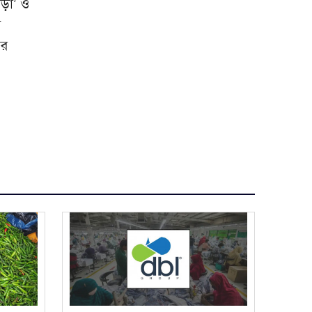
াড়া’ ও
য
ার