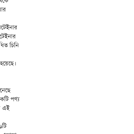
থেকে
য়ার
নটেইনার
নটেইনার
ধিত চিনি
 হয়েছে।
নেছে
েকটি পণ্য
র এই
৬টি