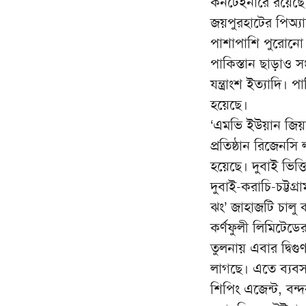
কনটেইনারে রয়েছ
জয়পুরহাটের পিঅ্য
পাশাপাশি পুরোনো ল
পাকিস্তান ছাড়াও 
যন্ত্রাংশ ইত্যাদি
হয়েছে।
‘এমভি ইউয়ান জিয়াং
প্রতিষ্ঠান রিজেনসি
হয়েছে। দুবাই ভিত
দুবাই-করাচি-চট্টগ
ঝং’ জাহাজটি চালু
কর্ণফুলী লিমিটেড
তুলনায় এবার দ্ব
লাগছে। এতে ব্যবসা
শিপিং এজেন্ট, বন্