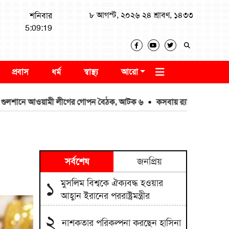
৮ আগস্ট, ২০২৬ ২৪ শ্রাবণ, ১৪৩৩
শনিবার
5:09:19
প্রবাস
ধর্ম
স্বাস্থ্য
আরো
নে আওয়ামী লীগের গোপন বৈঠক, আটক ৬
কসবায় র‍্যাবের বড় অভিযান: ২৬৪ 
সর্বশেষ
জনপ্রিয়
মুসলিম বিশ্বকে ঐক্যবদ্ধ হওয়ার
১
আহ্বান ইরানের পররাষ্ট্রমন্ত্রীর
২
নাশকতার পরিকল্পনা করছেন হাসিনা