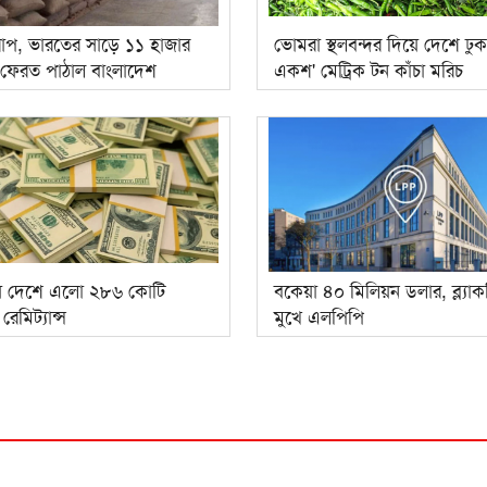
রাপ, ভারতের সাড়ে ১১ হাজার
ভোমরা স্থলবন্দর দিয়ে দেশে ঢু
 ফেরত পাঠাল বাংলাদেশ
একশ' মেট্রিক টন কাঁচা মরিচ
ে দেশে এলো ২৮৬ কোটি
বকেয়া ৪০ মিলিয়ন ডলার, ব্ল্যাক
েমিট্যান্স
মুখে এলপিপি