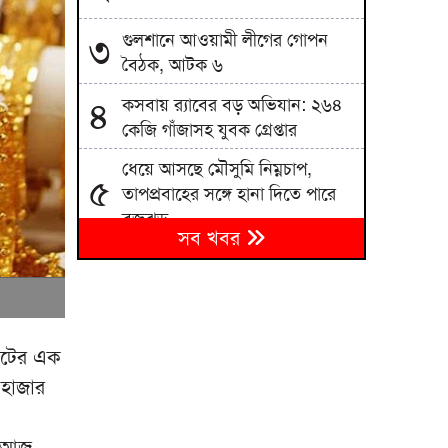
গুলশানে আওয়ামী লীগের গোপন
৩
বৈঠক, আটক ৬
কসবায় র‍্যাবের বড় অভিযান: ২৬৪
৪
কেজি গাঁজাসহ যুবক গ্রেপ্তার
ধেয়ে আসছে মৌসুমি নিম্নচাপ,
৫
তাপপ্রবাহের সঙ্গে হানা দিতে পারে
বজ্রঝড়
সব খবর
শাহজালাল বিমানবন্দরের বলাকা
৬
লাউঞ্জে আগুন
৭
মন্ত্রিসভায় রদবদল, আসছে নতুন মুখ
রেটের এক
 হাজার
বোমা হামলার শঙ্কায় দেশজুড়ে
৮
পুলিশের হাই অ্যালার্ট
। আজ