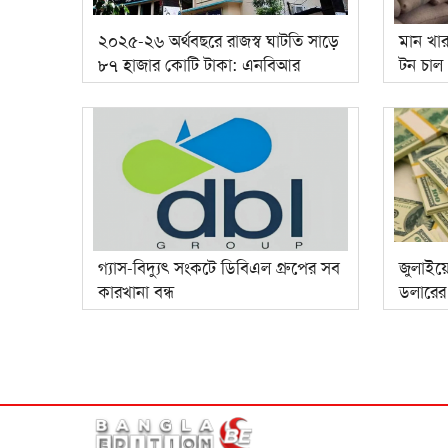
২০২৫-২৬ অর্থবছরে রাজস্ব ঘাটতি সাড়ে
মান খা
৮৭ হাজার কোটি টাকা: এনবিআর
টন চাল
গ্যাস-বিদ্যুৎ সংকটে ডিবিএল গ্রুপের সব
জুলাইয়
কারখানা বন্ধ
ডলারের র