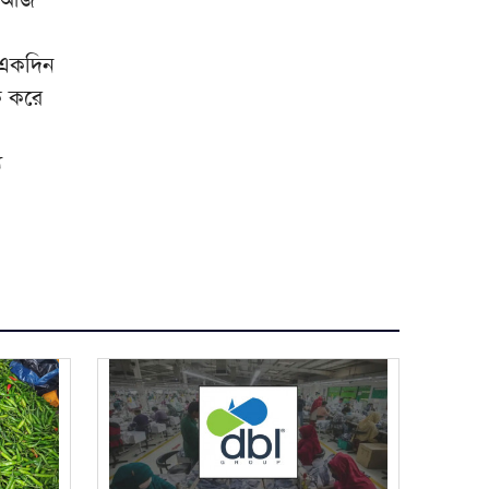
থাইল্যান্ডে কিশোরের এলোপাতাড়ি
৯
গুলিবর্ষণ, প্রাণ গেল ৭ জনের
 একদিন
গ্রিস উপকূলে দুই শতাধিক
১০
ঠক করে
অভিবাসী উদ্ধার, বেশির ভাগই
বাংলাদেশি
য