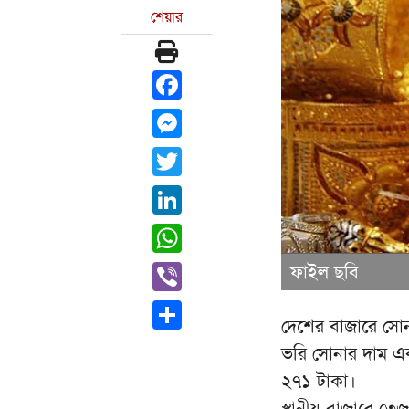
শেয়ার
Facebook
Messenger
Twitter
LinkedIn
WhatsApp
Viber
ফাইল ছবি
Share
দেশের বাজারে সোন
ভরি সোনার দাম এক
২৭১ টাকা।
স্থানীয় বাজারে ত