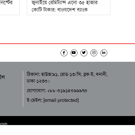
লিস্টের
জুলাইয়ে রেমিট্যান্স এলো ৩৫ হাজার
কোটি টাকার: বাংলাদেশ ব্যাংক
ঠিকানা: হাউজ:৯১, রোড-১৩/সি, ব্লক-ই, বনানী,
ইল
ঢাকা-১২৩০।
যোগাযোগ: +৮৮-০১৯১৪০৯৯৯৭০
ই-মেইল:
[email protected]
.com