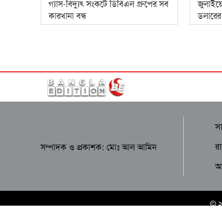
গ্যাস-বিদ্যুৎ সংকটে ডিবিএল গ্রুপের সব
জুলাইয়
কারখানা বন্ধ
ডলারের র
স
র
সম্পাদক ও প্রকাশক: মোঃ আল আমিন
আন
© 