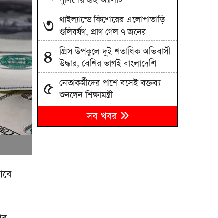
পুলিশের হাই অ্যালার্ট
থাইল্যান্ডে কিশোরের এলোপাতাড়ি
৩
গুলিবর্ষণ, প্রাণ গেল ৭ জনের
গ্রিস উপকূলে দুই শতাধিক অভিবাসী
৪
উদ্ধার, বেশির ভাগই বাংলাদেশি
নেতাকর্মীদের পাশে বসেই বক্তব্য
৫
শুনলেন শিক্ষামন্ত্রী
সিলেটে ছেলে হত্যার বিচার দেখে
৬
সব খবর
যেতে পারেননি পিতা
পুলিশ পরিচয়ে বিশ্ববিদ্যালয় শিক্ষক-
৭
শিক্ষার্থীদের লক্ষাধিক টাকা হাতিয়ে
নিচ্ছে প্রতারক চক্র
াবে
প্রধানমন্ত্রী তারেক রহমানের
আগমনকে স্বাগত জানিয়ে
৮
বাঁশখালীতে ছাত্রদলের বর্ণাঢ্য আনন্দ
ার