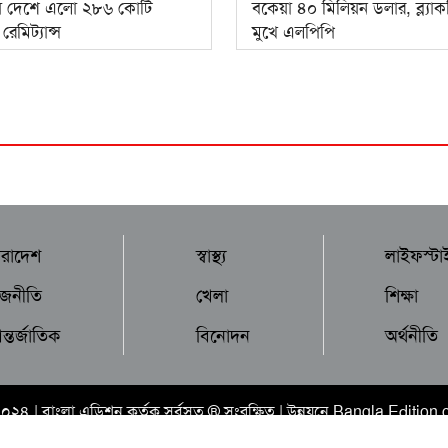
ে দেশে এলো ২৮৬ কোটি
বকেয়া ৪০ মিলিয়ন ডলার, ব্ল্যাক
েমিট্যান্স
মুখে এলপিপি
ারাদেশ
স্বাস্থ্য
লাইফস্টা
াজনীতি
খেলা
শিক্ষা
্তর্জাতিক
বিনোদন
অর্থনীতি
২০২৪ |
বাংলা এডিশন
কর্তৃক সর্বসত্ব ® সংরক্ষিত | উন্নয়নে
Bangla Edition