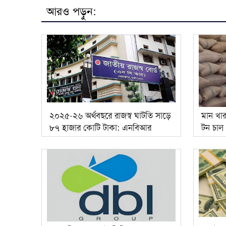
আরও পড়ুন:
২০২৫-২৬ অর্থবছরে রাজস্ব ঘাটতি সাড়ে
মান খা
৮৭ হাজার কোটি টাকা: এনবিআর
টন চাল