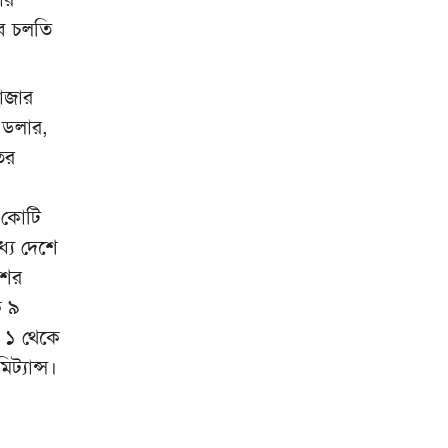
র‍্যালি
ে চলতি
হবিগঞ্জে বিজিবির পৃথক অভিযানে
৯
প্রায় ১ কোটি টাকার ভারতীয় পণ্য ও
হাজার
কাভার্ডভ্যান জব্দ
 ডলার,
পাকিস্তানি যুবক ও বাংলাদেশি
১০
ের
তরুণীর ‘স্মরণীয়’ বিয়ে
 কোটি
্যে দেশে
শের
ে ৯
র ১ থেকে
ট্যান্স।