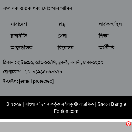
সম্পাদক ও প্রকাশক: মোঃ আল আমিন
সারাদেশ
স্বাস্থ্য
লাইফস্টাইল
রাজনীতি
খেলা
শিক্ষা
আন্তর্জাতিক
বিনোদন
অর্থনীতি
ঠিকানা: হাউজ:৯১, রোড-১৩/সি, ব্লক-ই, বনানী, ঢাকা-১২৩০।
যোগাযোগ: +৮৮-০১৯১৪০৯৯৯৭০
ই-মেইল:
[email protected]
© ২০২৪ |
বাংলা এডিশন
কর্তৃক সর্বসত্ব ® সংরক্ষিত | উন্নয়নে
Bangla
Edition.com