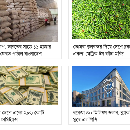
রাপ, ভারতের সাড়ে ১১ হাজার
ভোমরা স্থলবন্দর দিয়ে দেশে ঢু
 ফেরত পাঠাল বাংলাদেশ
একশ' মেট্রিক টন কাঁচা মরিচ
ে দেশে এলো ২৮৬ কোটি
বকেয়া ৪০ মিলিয়ন ডলার, ব্ল্যাক
েমিট্যান্স
মুখে এলপিপি