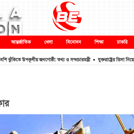
আন্তর্জাতিক
খেলা
বিনোদন
শিক্ষা
চাকরি
ে উপকূলীয় জনগোষ্ঠী: তথ্য ও সম্প্রচারমন্ত্রী
যুক্তরাষ্ট্রের ভিসা নিয়ে বড় দু
কার