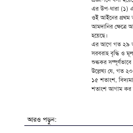
এর উপ-ধারা (১) এ প্
ওই আইনের প্রথম তফ
আমদানির ক্ষেত্রে আ
হয়েছে।
এর আগে গত ২৯ অক্ট
সরবরাহ বৃদ্ধি ও মূ
শুল্ককর সম্পূর্ণভাব
উল্লেখ্য যে, গত 
১৫ শতাংশ, বিদ্যম
শতাংশ আগাম কর সম
আরও পড়ুন: