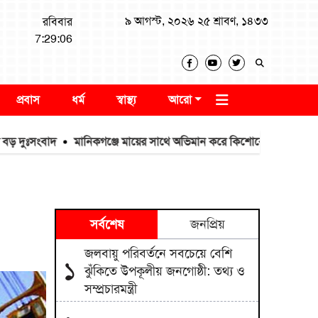
৯ আগস্ট, ২০২৬ ২৫ শ্রাবণ, ১৪৩৩
রবিবার
7:29:07
প্রবাস
ধর্ম
স্বাস্থ্য
আরো
ঃসংবাদ
মানিকগঞ্জে মায়ের সাথে অভিমান করে কিশোরের আত্মহত্যা
১০ 
সর্বশেষ
জনপ্রিয়
জলবায়ু পরিবর্তনে সবচেয়ে বেশি
১
ঝুঁকিতে উপকূলীয় জনগোষ্ঠী: তথ্য ও
সম্প্রচারমন্ত্রী