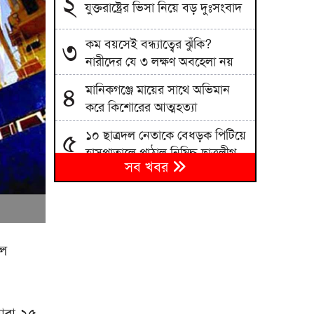
২
যুক্তরাষ্ট্রের ভিসা নিয়ে বড় দুঃসংবাদ
কম বয়সেই বন্ধ্যাত্বের ঝুঁকি?
৩
নারীদের যে ৩ লক্ষণ অবহেলা নয়
মানিকগঞ্জে মায়ের সাথে অভিমান
৪
করে কিশোরের আত্মহত্যা
১০ ছাত্রদল নেতাকে বেধড়ক পিটিয়ে
৫
হাসপাতালে পাঠাল নিষিদ্ধ ছাত্রলীগ
সব খবর
ডিএমপির অভিযানে গত ২৪ ঘণ্টায়
৬
৫০৪ জন গ্রেফতার, মামলা ৩৫
দেশের ইতিহাসে সবচেয়ে দামি
৭
ফুটবলার হয়ে আর্জেন্টিনায় ফিরলেন
লে
আলমাদা
এসএসসির ফল কাল, একাদশে
৮
আসনসংকট হবে না
ারা ২৫