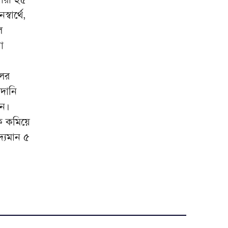
্বার্থে,
হুথিদের ওপর সরকারি বাহিনীর
৯
দফায় দফায় হামলা
ল
া
গাজায় ভবন ধস, ধ্বংসস্তূপ
১০
সরিয়ে ১৯ মরদেহ উদ্ধার
লের
মদানি
শন।
কে কমিয়ে
্যমান ৫