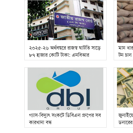
২০২৫-২৬ অর্থবছরে রাজস্ব ঘাটতি সাড়ে
মান খা
৮৭ হাজার কোটি টাকা: এনবিআর
টন চাল
গ্যাস-বিদ্যুৎ সংকটে ডিবিএল গ্রুপের সব
জুলাইয়
কারখানা বন্ধ
ডলারের র