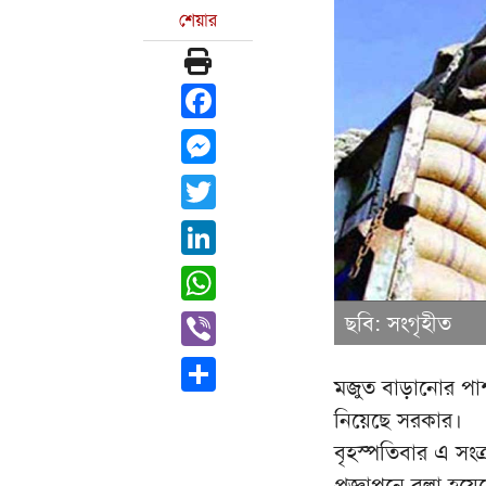
শেয়ার
Facebook
Messenger
Twitter
LinkedIn
WhatsApp
Viber
ছবি: সংগৃহীত
Share
মজুত বাড়ানোর পাশা
নিয়েছে সরকার।
বৃহস্পতিবার এ সংক্
প্রজ্ঞাপনে বলা 