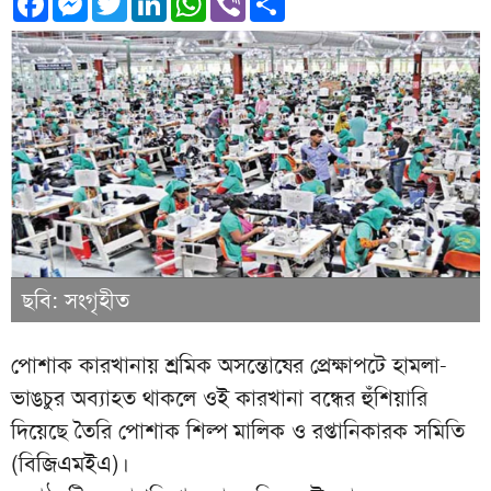
ছবি: সংগৃহীত
পোশাক কারখানায় শ্রমিক অসন্তোষের প্রেক্ষাপটে হামলা-
ভাঙচুর অব্যাহত থাকলে ওই কারখানা বন্ধের হুঁশিয়ারি
দিয়েছে তৈরি পোশাক শিল্প মালিক ও রপ্তানিকারক সমিতি
(বিজিএমইএ)।