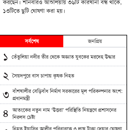
করছেন। শনিবারও আশুলিয়ায় ৩৬টি কারখানা বন্ধ থাকে,
১৩টিতে ছুটি ঘোষণা করা হয়।
সর্বশেষ
জনপ্রিয়
১
তেঁতুলিয়া নদীর তীর থেকে অজ্ঞাত যুবকের মরদেহ উদ্ধার
২
সৈয়দপুরে বাস চাপায় কৃষক নিহত
বাঁশখালীর বেড়িবাঁধ নির্মাণ সরকারের মূল পরিকল্পনার অংশ:
৩
প্রধানমন্ত্রী
আতংকের নতুন নাম ‘উত্তরা’ পরিস্থিতি নিয়ন্ত্রণে প্রশাসনের
৪
নিরলস চেষ্টা
নিহত ইয়াসিন আলীর পরিবারকে ৩ লাখ টাকা দেয়ার ঘোষণা