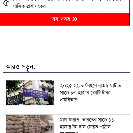
৫
গাসিক প্রশাসকের
কানাডায় জরুরি অবস্থা, দুই শহরের বাসিন্দাদের সরে যাওয়ার
৬
সব খবর
নির্দেশ
৭
হবিগঞ্জে তেলবাহী গাড়ি ও ড্রাম ট্রাকের সংঘর্ষ, নিহত ২
বেরোবির শিক্ষার্থীদের ‘দরিচা’ বিহারি নারীদের দক্ষতায়
৮
সম্ভাবনার নতুন জানালা
আরও পড়ুন:
৯
জুলাই স্মৃতি জাদুঘর যা আছে আর যা নেই
২০২৫-২৬ অর্থবছরে রাজস্ব ঘাটতি
সাড়ে ৮৭ হাজার কোটি টাকা:
১০
সালমান শাহ হত্যা মামলায় গ্রেপ্তার অভিনেতা ডন
এনবিআর
মান খারাপ, ভারতের সাড়ে ১১
হাজার টন চাল ফেরত পাঠাল