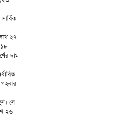
থাইল্যান্ডে কিশোরের এলোপাতাড়ি
৯
গুলিবর্ষণ, প্রাণ গেল ৭ জনের
সার্বিক
গ্রিস উপকূলে দুই শতাধিক
১০
অভিবাসী উদ্ধার, বেশির ভাগই
 লাখ ২৭
বাংলাদেশি
 ১৮
্ণের দাম
র্ধারিত
ে গহনার
ুস। সে
াখ ২৬