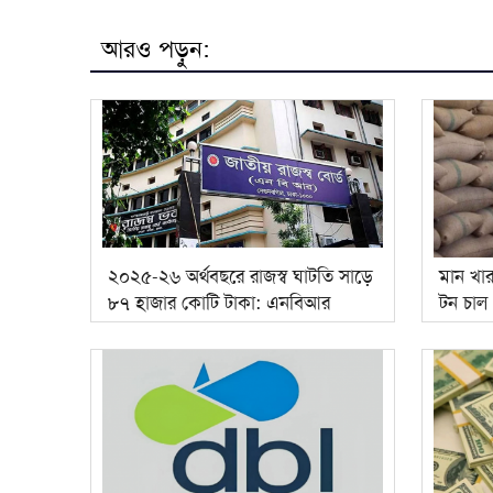
আরও পড়ুন:
২০২৫-২৬ অর্থবছরে রাজস্ব ঘাটতি সাড়ে
মান খা
৮৭ হাজার কোটি টাকা: এনবিআর
টন চাল