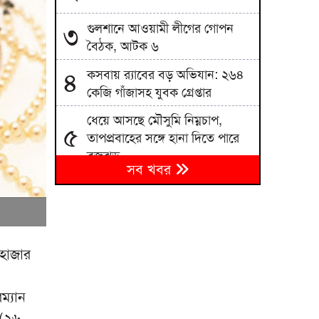
গুলশানে আওয়ামী লীগের গোপন
৩
বৈঠক, আটক ৬
কসবায় র‍্যাবের বড় অভিযান: ২৬৪
৪
কেজি গাঁজাসহ যুবক গ্রেপ্তার
ধেয়ে আসছে মৌসুমি নিম্নচাপ,
৫
তাপপ্রবাহের সঙ্গে হানা দিতে পারে
বজ্রঝড়
সব খবর
শাহজালাল বিমানবন্দরের বলাকা
৬
লাউঞ্জে আগুন
৭
মন্ত্রিসভায় রদবদল, আসছে নতুন মুখ
 হাজার
বোমা হামলার শঙ্কায় দেশজুড়ে
৮
পুলিশের হাই অ্যালার্ট
রম্যান
 (২৬