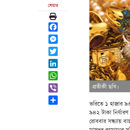
শেয়ার
Facebook
Messenger
Twitter
LinkedIn
WhatsApp
Viber
প্রতীকী ছবি।
Share
ভরিতে ১ হাজার ৯৩
৯৪২ টাকা নির্ধারণ
রোববার সন্ধ্যায় বা
মাসুদুর রহমানের স