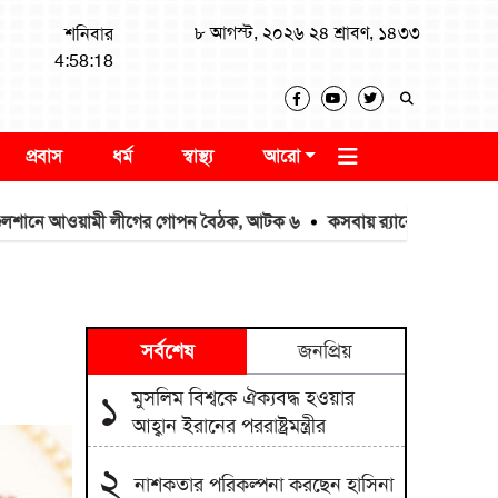
৮ আগস্ট, ২০২৬ ২৪ শ্রাবণ, ১৪৩৩
শনিবার
4:58:19
প্রবাস
ধর্ম
স্বাস্থ্য
আরো
 আওয়ামী লীগের গোপন বৈঠক, আটক ৬
কসবায় র‍্যাবের বড় অভিযান: ২৬৪ কে
সর্বশেষ
জনপ্রিয়
মুসলিম বিশ্বকে ঐক্যবদ্ধ হওয়ার
১
আহ্বান ইরানের পররাষ্ট্রমন্ত্রীর
২
নাশকতার পরিকল্পনা করছেন হাসিনা