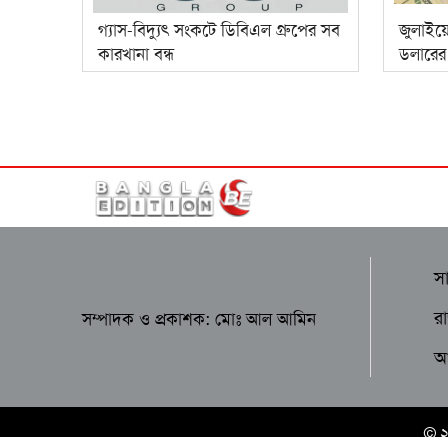
গ্যাস-বিদ্যুৎ সংকটে ডিবিএল গ্রুপের সব
জুলাইয়
কারখানা বন্ধ
ডলারের র
স
র
সম্পাদক ও প্রকাশক: মোঃ আল আমিন
আন
© 