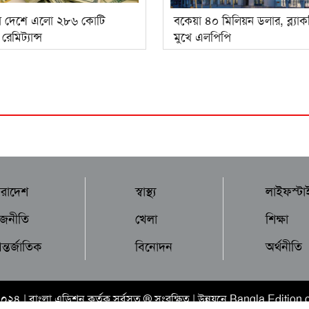
ে দেশে এলো ২৮৬ কোটি
বকেয়া ৪০ মিলিয়ন ডলার, ব্ল্যাক
েমিট্যান্স
মুখে এলপিপি
ারাদেশ
স্বাস্থ্য
লাইফস্টা
াজনীতি
খেলা
শিক্ষা
্তর্জাতিক
বিনোদন
অর্থনীতি
২০২৪ |
বাংলা এডিশন
কর্তৃক সর্বসত্ব ® সংরক্ষিত | উন্নয়নে
Bangla Edition